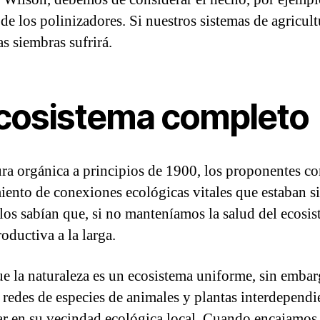
 los polinizadores. Si nuestros sistemas de agricul
s siembras sufrirá.
ecosistema completo
ura orgánica a principios de 1900, los proponentes c
ento de conexiones ecológicas vitales que estaban s
llos sabían que, si no manteníamos la salud del ecosi
oductiva a la larga.
e la naturaleza es un ecosistema uniforme, sin embar
 redes de especies de animales y plantas interdependi
ar en su vecindad ecológica local. Cuando encajamos 