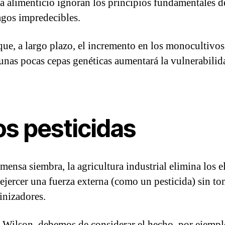
ma alimenticio ignoran los principios fundamentales de
agos impredecibles.
ue, a largo plazo, el incremento en los monocultivos
 unas pocas cepas genéticas aumentará la vulnerabilida
os pesticidas
ensa siembra, la agricultura industrial elimina los 
jercer una fuerza externa (como un pesticida) sin tom
inizadores.
Wilson, debemos de considerar el hecho, por ejemplo