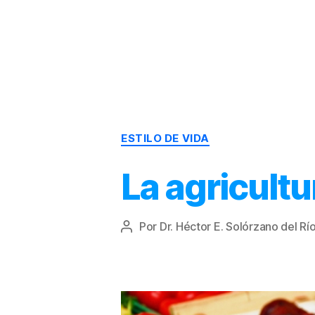
Dr.
Héctor
Solórzano
|
Terapia
ESTILO DE VIDA
Bioquímica
Nutricional
|
La agricultu
Salud
y
Nutrición
Por
Dr. Héctor E. Solórzano del Rí
Autor
de
la
entrada