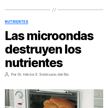
Categorías
NUTRIENTES
Las microondas
destruyen los
nutrientes
Por
Dr. Héctor E. Solórzano del Río
Autor
de
la
entrada