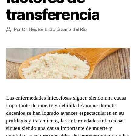
transferencia
Por
Dr. Héctor E. Solórzano del Río
Autor
de
la
entrada
Las enfermedades infecciosas siguen siendo una causa
importante de muerte y debilidad Aunque durante
decenios se han logrado avances espectaculares en su
profilaxis y tratamiento, las enfermedades infecciosas
siguen siendo una causa importante de muerte y
debilidad, y son responsables del empeoramiento de las