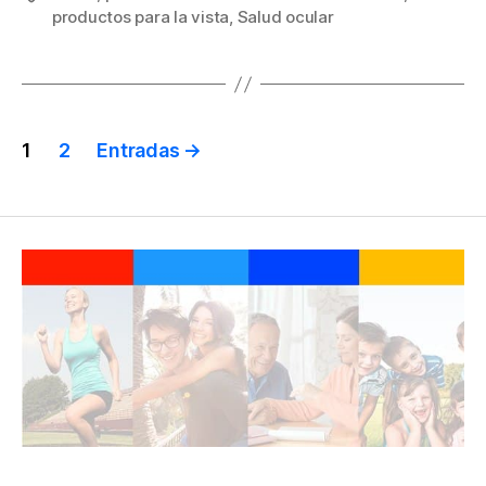
productos para la vista
,
Salud ocular
Paginación
1
2
Entradas
→
de
entradas