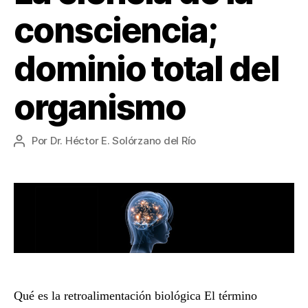
consciencia;
dominio total del
organismo
Por
Dr. Héctor E. Solórzano del Río
Autor
de
la
entrada
Qué es la retroalimentación biológica El término