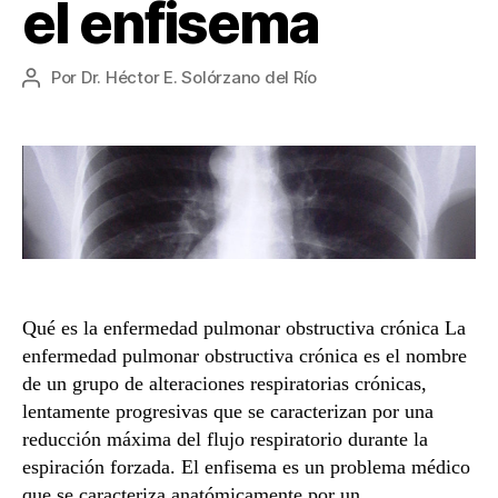
el enfisema
Por
Dr. Héctor E. Solórzano del Río
Autor
de
la
entrada
Qué es la enfermedad pulmonar obstructiva crónica La
enfermedad pulmonar obstructiva crónica es el nombre
de un grupo de alteraciones respiratorias crónicas,
lentamente progresivas que se caracterizan por una
reducción máxima del flujo respiratorio durante la
espiración forzada. El enfisema es un problema médico
que se caracteriza anatómicamente por un