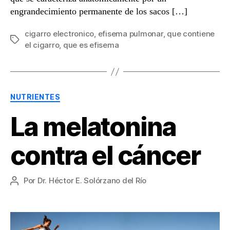
engrandecimiento permanente de los sacos […]
cigarro electronico
,
efisema pulmonar
,
que contiene
Etiquetas
el cigarro
,
que es efisema
Categorías
NUTRIENTES
La melatonina
contra el cáncer
Por
Dr. Héctor E. Solórzano del Río
Autor
de
la
entrada