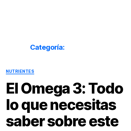
Dr.
Héctor
Solórzano
|
Terapia
Categoría:
Nutrientes
Bioquímica
Nutricional
|
Categorías
Salud
NUTRIENTES
y
El Omega 3: Todo
Nutrición
lo que necesitas
saber sobre este