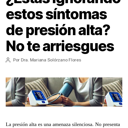
estos síntomas
de presión alta?
No te arriesgues
Por
Dra. Mariana Solórzano Flores
Autor
de
la
entrada
La presión alta es una amenaza silenciosa. No presenta