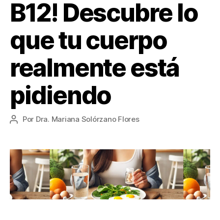
B12! Descubre lo
que tu cuerpo
realmente está
pidiendo
Por
Dra. Mariana Solórzano Flores
Autor
de
la
entrada