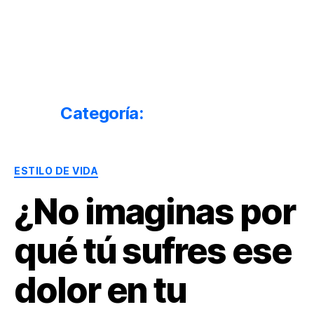
Dr.
Héctor
Solórzano
|
Terapia
Categoría:
Estilo de Vida
Bioquímica
Nutricional
|
Categorías
Salud
ESTILO DE VIDA
y
¿No imaginas por
Nutrición
qué tú sufres ese
dolor en tu