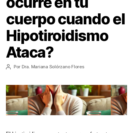
ocurre en tu
cuerpo cuando el
Hipotiroidismo
Ataca?
Por
Dra. Mariana Solórzano Flores
Autor
de
la
entrada