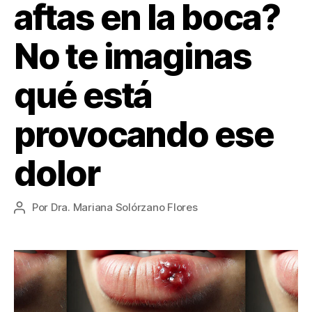
aftas en la boca?
No te imaginas
qué está
provocando ese
dolor
Por
Dra. Mariana Solórzano Flores
Autor
de
la
entrada