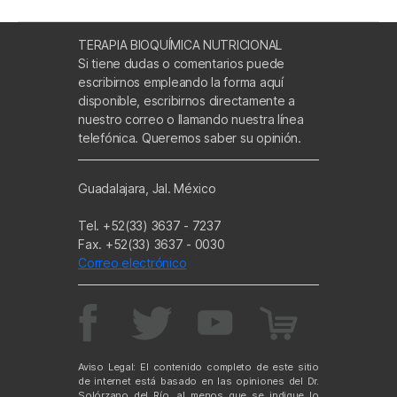
TERAPIA BIOQUÍMICA NUTRICIONAL
Si tiene dudas o comentarios puede
escribirnos empleando la forma aquí
disponible, escribirnos directamente a
nuestro correo o llamando nuestra línea
telefónica. Queremos saber su opinión.
Guadalajara, Jal. México
Tel. +52(33) 3637 - 7237
Fax. +52(33) 3637 - 0030
Correo electrónico
Aviso Legal: El contenido completo de este sitio
de internet está basado en las opiniones del Dr.
Solórzano del Río, al menos que se indique lo