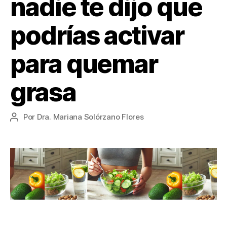
nadie te dijo que
podrías activar
para quemar
grasa
Por
Dra. Mariana Solórzano Flores
Autor
de
la
entrada