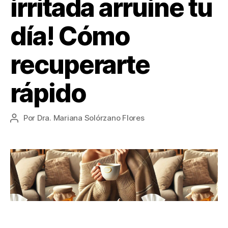
irritada arruine tu
día! Cómo
recuperarte
rápido
Por
Dra. Mariana Solórzano Flores
Autor
de
la
entrada