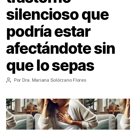
silencioso que
podría estar
afectándote sin
que lo sepas
Por
Dra. Mariana Solórzano Flores
Autor
de
la
entrada