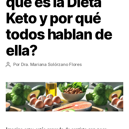
qué es la Dieta
Keto y por qué
todos hablan de
ella?
Por
Dra. Mariana Solórzano Flores
Autor
de
la
entrada