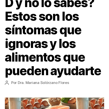
D y no lo sabes?
Estos son los
síntomas que
ignoras y los
alimentos que
pueden ayudarte
Por
Dra. Mariana Solórzano Flores
Autor
de
la
entrada