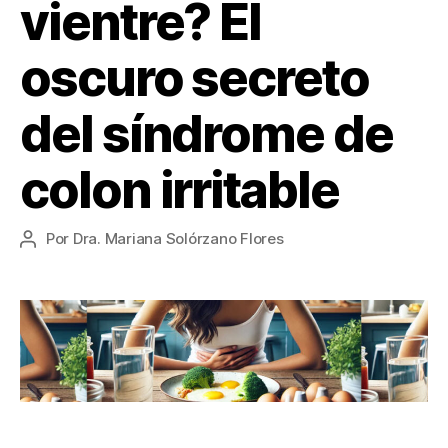
vientre? El
oscuro secreto
del síndrome de
colon irritable
Por
Dra. Mariana Solórzano Flores
Autor
de
la
entrada