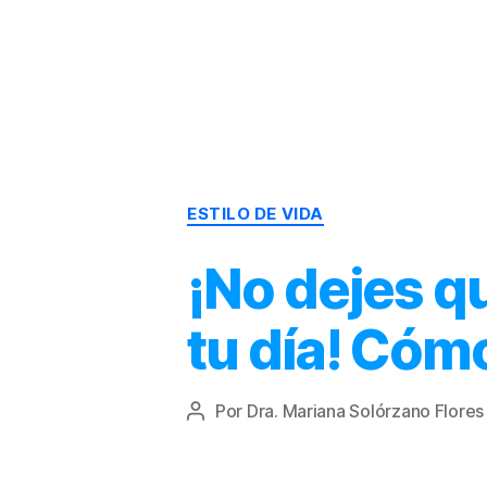
Dr.
Héctor
Solórzano
|
Terapia
ESTILO DE VIDA
Bioquímica
Nutricional
|
¡No dejes qu
Salud
y
tu día! Cóm
Nutrición
Por
Dra. Mariana Solórzano Flores
Autor
de
la