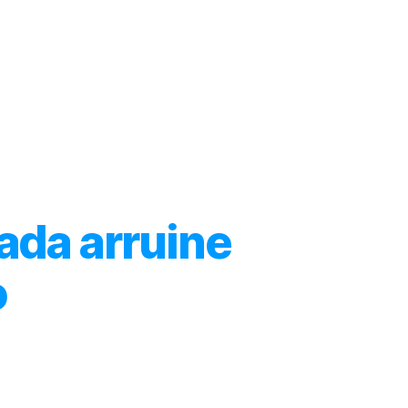
l Dr. Solórzano
Artículos
Videos
Productos
tada arruine
o