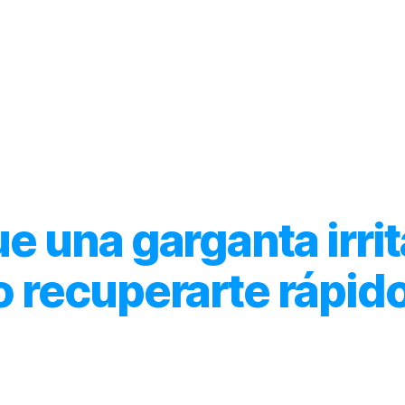
Inicio
Acerca de
Categorías
e una garganta irri
o recuperarte rápid