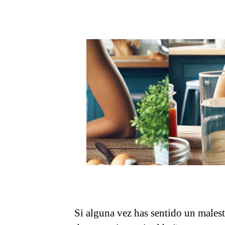
de
la
entrada
Si alguna vez has sentido un malest