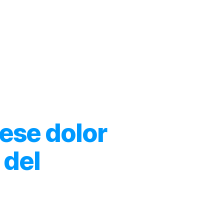
l Dr. Solórzano
Artículos
Videos
Productos
 ese dolor
 del