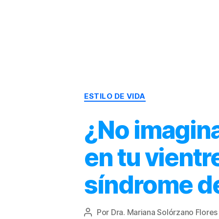
Dr.
Héctor
Solórzano
|
Terapia
ESTILO DE VIDA
Bioquímica
Nutricional
|
¿No imagina
Salud
y
en tu vientr
Nutrición
síndrome de 
Por
Dra. Mariana Solórzano Flores
Autor