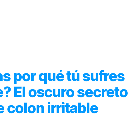
Inicio
Acerca de
Categorías
s por qué tú sufres
e? El oscuro secreto
colon irritable