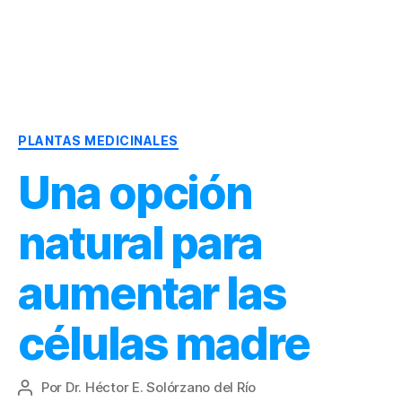
Dr.
Héctor
Solórzano
|
Categorías
Terapia
PLANTAS MEDICINALES
Bioquímica
Una opción
Nutricional
|
Salud
natural para
y
Nutrición
aumentar las
células madre
Por
Dr. Héctor E. Solórzano del Río
Autor