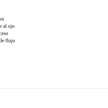
on
r al ojo
oceso
de flujo