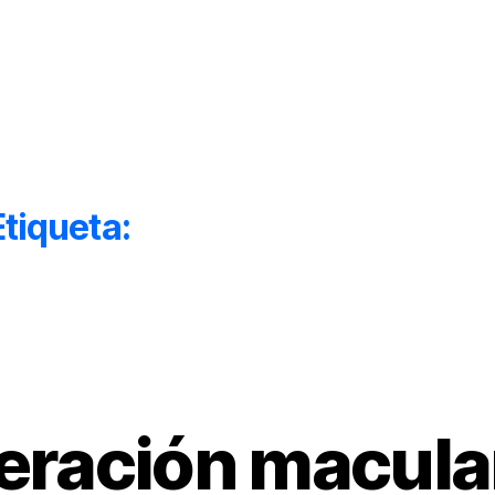
Inicio
Acerca de
Etiqueta:
alimentos para los ojo
Categorías
ración macular