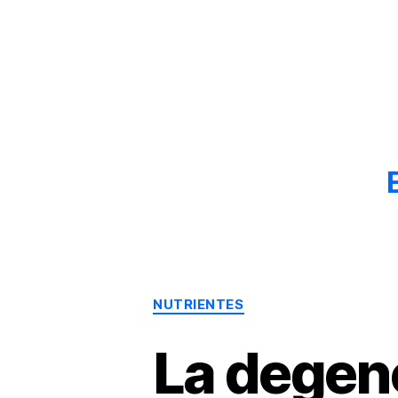
Dr.
Héctor
Solórzano
|
Terapia
Bioquímica
Nutricional
|
Salud
y
Nutrición
NUTRIENTES
La degene