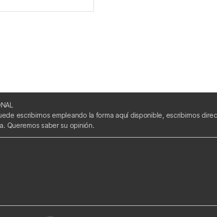
ONAL
uede escribirnos empleando la forma aquí disponible, escribirnos dir
ca. Queremos saber su opinión.