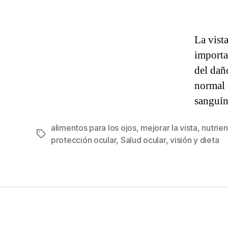
La vist
importan
del dañ
normal 
sanguín
alimentos para los ojos
,
mejorar la vista
,
nutrien
Etiquetas
protección ocular
,
Salud ocular
,
visión y dieta