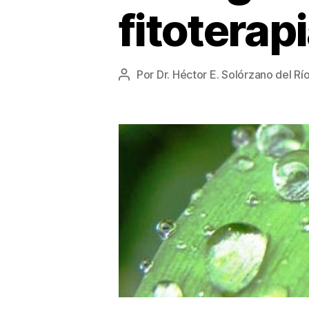
fitoterap
Por
Dr. Héctor E. Solórzano del Rí
Autor
de
la
entrada