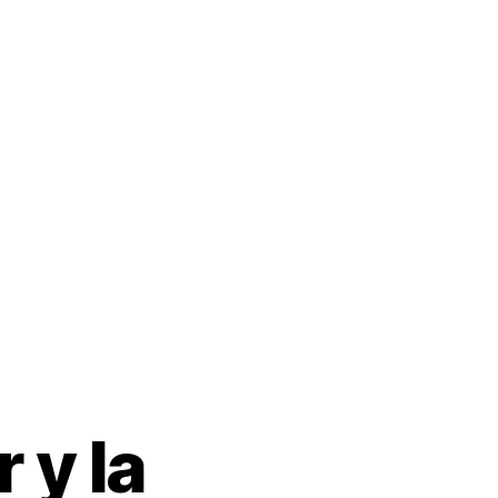
l Dr. Solórzano
Artículos
Videos
Productos
s
 y la