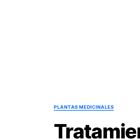
Dr.
Héctor
Solórzano
|
Terapia
Bioquímica
Nutricional
|
Salud
y
Nutrición
PLANTAS MEDICINALES
Tratamien