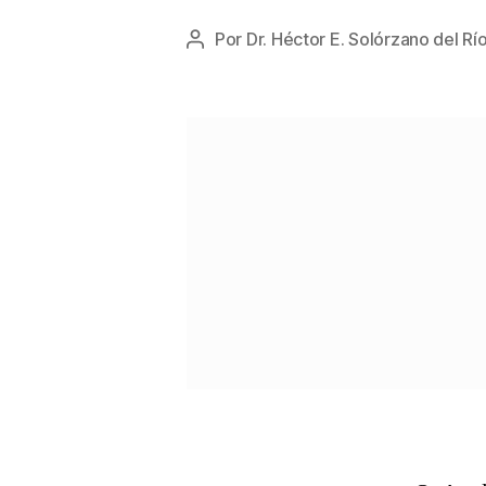
Por
Dr. Héctor E. Solórzano del Rí
Autor
de
la
entrada