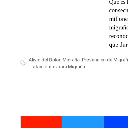
Qué es 
consecu
millone
migraño
reconoc
que dur
Alivio del Dolor
,
Migraña
,
Prevención de Migra
Etiquetas
Tratamientos para Migraña