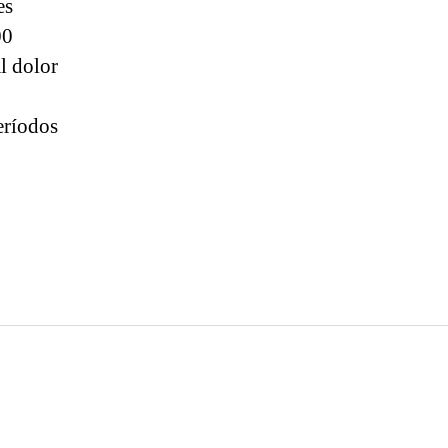
es
00
l dolor
eríodos