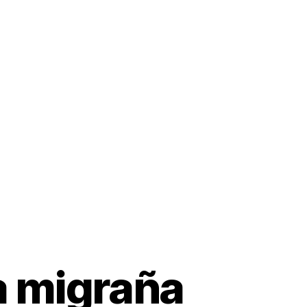
l Dr. Solórzano
Artículos
Videos
Productos
a migraña