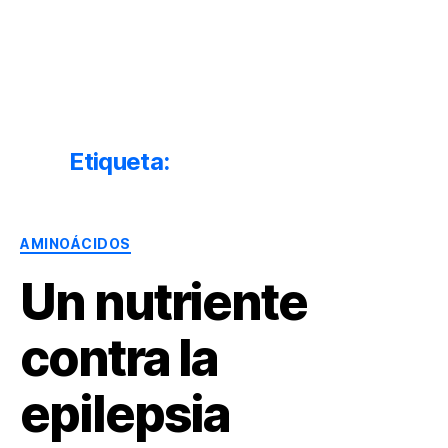
Dr.
Héctor
Solórzano
|
Terapia
Etiqueta:
epilepsia articulos
Bioquímica
Nutricional
|
Categorías
Salud
AMINOÁCIDOS
y
Un nutriente
Nutrición
contra la
epilepsia