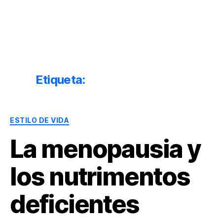
Dr.
Héctor
Solórzano
|
Terapia
Etiqueta:
menopausia edad
Bioquímica
Nutricional
|
Categorías
Salud
ESTILO DE VIDA
y
La menopausia y
Nutrición
los nutrimentos
deficientes