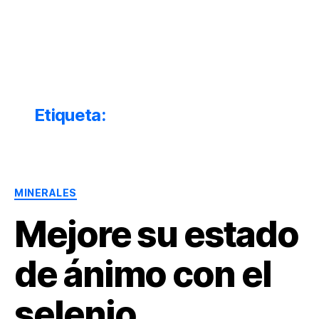
Dr.
Héctor
Solórzano
|
Terapia
Etiqueta:
propiedades de los no
Bioquímica
metales
Nutricional
|
Salud
Categorías
y
MINERALES
Nutrición
Mejore su estado
de ánimo con el
selenio