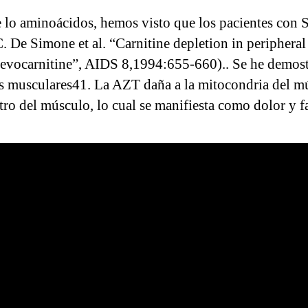
e lo aminoácidos, hemos visto que los pacientes con
 (C. De Simone et al. “Carnitine depletion in peripher
 levocarnitine”, AIDS 8,1994:655-660).. Se he demost
las musculares41. La AZT daña a la mitocondria del m
ro del músculo, lo cual se manifiesta como dolor y f