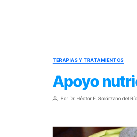
Dr.
Héctor
Solórzano
|
Terapia
TERAPIAS Y TRATAMIENTOS
Bioquímica
Nutricional
|
Apoyo nutri
Salud
y
Nutrición
Por
Dr. Héctor E. Solórzano del Rí
Autor
de
la
entrada