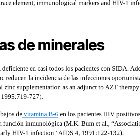
f trace element, immunological markers and HIV-1 inf
ias de minerales
tá deficiente en casi todos los pacientes con SIDA. A
c reducen la incidencia de las infecciones oportunist
al zinc supplementation as an adjunct to AZT therapy 
 1995:719-727).
 bajos de
vitamina B-6
en los pacientes HIV positivos.
a función inmunológica (M.K. Bum et al., “Associatio
early HIV-1 infection” AIDS 4, 1991:122-132).