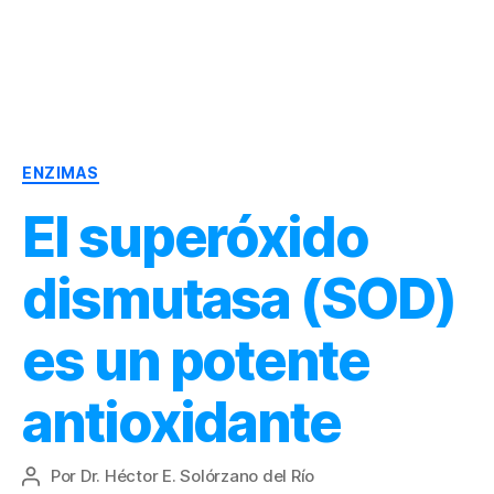
Dr.
Héctor
Solórzano
|
Categorías
Terapia
ENZIMAS
Bioquímica
El superóxido
Nutricional
|
Salud
dismutasa (SOD)
y
Nutrición
es un potente
antioxidante
Por
Dr. Héctor E. Solórzano del Río
Autor