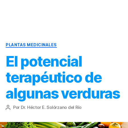
Dr.
Héctor
Solórzano
|
Categorías
Terapia
PLANTAS MEDICINALES
Bioquímica
El potencial
Nutricional
|
Salud
terapéutico de
y
Nutrición
algunas verduras
Por
Dr. Héctor E. Solórzano del Río
Autor
de
la
entrada