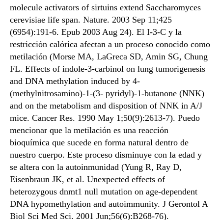
molecule activators of sirtuins extend Saccharomyces
cerevisiae life span. Nature. 2003 Sep 11;425
(6954):191-6. Epub 2003 Aug 24). El I-3-C y la
restricción calórica afectan a un proceso conocido como
metilación (Morse MA, LaGreca SD, Amin SG, Chung
FL. Effects of indole-3-carbinol on lung tumorigenesis
and DNA methylation induced by 4-
(methylnitrosamino)-1-(3- pyridyl)-1-butanone (NNK)
and on the metabolism and disposition of NNK in A/J
mice. Cancer Res. 1990 May 1;50(9):2613-7). Puedo
mencionar que la metilación es una reacción
bioquímica que sucede en forma natural dentro de
nuestro cuerpo. Este proceso disminuye con la edad y
se altera con la autoinmunidad (Yung R, Ray D,
Eisenbraun JK, et al. Unexpected effects of
heterozygous dnmt1 null mutation on age-dependent
DNA hypomethylation and autoimmunity. J Gerontol A
Biol Sci Med Sci. 2001 Jun;56(6):B268-76).