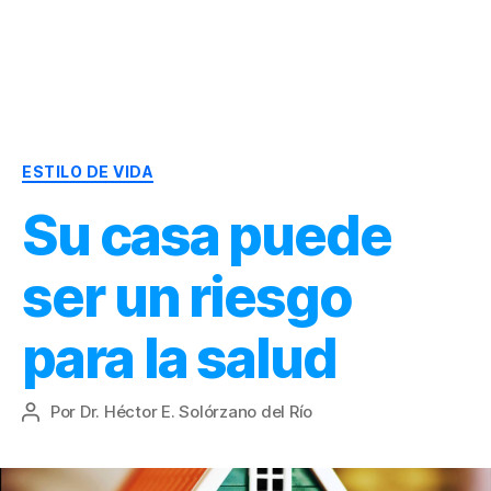
Dr.
Héctor
Solórzano
|
Categorías
Terapia
ESTILO DE VIDA
Bioquímica
Su casa puede
Nutricional
|
Salud
ser un riesgo
y
Nutrición
para la salud
Por
Dr. Héctor E. Solórzano del Río
Autor
de
la
entrada