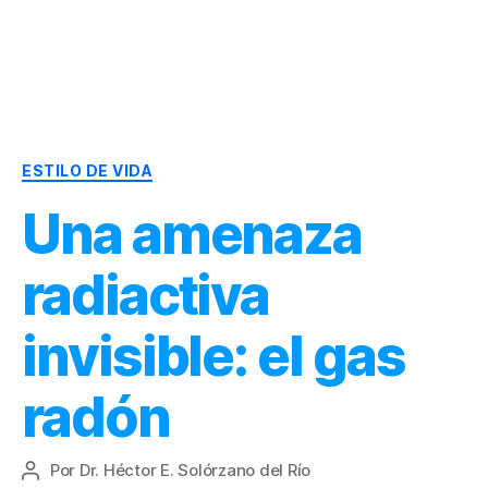
Dr.
Héctor
Solórzano
|
Categorías
Terapia
ESTILO DE VIDA
Bioquímica
Una amenaza
Nutricional
|
Salud
radiactiva
y
Nutrición
invisible: el gas
radón
Por
Dr. Héctor E. Solórzano del Río
Autor