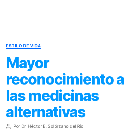
Dr.
Héctor
Solórzano
|
Categorías
Terapia
ESTILO DE VIDA
Bioquímica
Mayor
Nutricional
|
Salud
reconocimiento a
y
Nutrición
las medicinas
alternativas
Por
Dr. Héctor E. Solórzano del Río
Autor