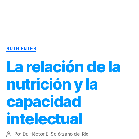
Dr.
Héctor
Solórzano
|
Categorías
Terapia
NUTRIENTES
Bioquímica
La relación de la
Nutricional
|
Salud
nutrición y la
y
Nutrición
capacidad
intelectual
Por
Dr. Héctor E. Solórzano del Río
Autor