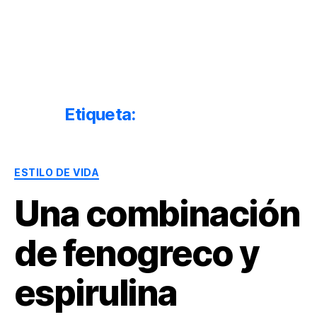
Dr.
Héctor
Solórzano
|
Terapia
Etiqueta:
alga espirulina
Bioquímica
Nutricional
|
Categorías
Salud
ESTILO DE VIDA
y
Una combinación
Nutrición
de fenogreco y
espirulina