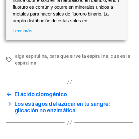
nunca ocurre solo en la naturaleza; en cambio, el ión
fluoruro es común y ocurre en minerales unidos a
metales para hacer sales de fluoruro binario. La
amplia distribución de estas sales en l ...
Leer más
alga espirulina
,
para que sirve la espirulina
,
que es la
Etiquetas
espirulina
←
El ácido clorogénico
→
Los estragos del azúcar en tu sangre:
glicación no enzimática