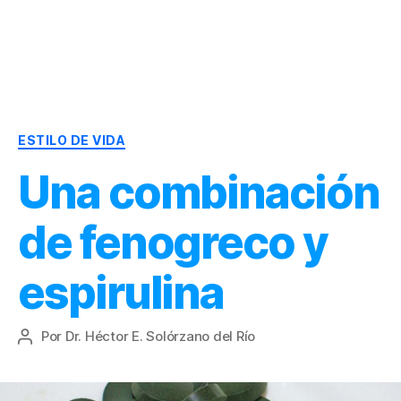
Dr.
Héctor
Solórzano
|
Categorías
Terapia
ESTILO DE VIDA
Bioquímica
Una combinación
Nutricional
|
Salud
de fenogreco y
y
Nutrición
espirulina
Por
Dr. Héctor E. Solórzano del Río
Autor
de
la
entrada