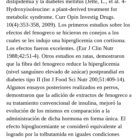
dislipidemia y la diabetes mellitus (Jette, L., et al. 4-
Hydroxyisoleucine: a plant-derived treatment for
metabolic syndrome. Curr Opin Investig Drugs.
10(4):353-358, 2009). Los primeros estudios sobre los
efectos del fenogreco se hicieron en conejos a los
cuales se les indujo una hiperglicemia con cortisona.
Los efectos fueron excelentes. (Eur J Clin Nutr
1988;42:51-4). Otros estudios en ratas, demostraron
que la fibra del fenogreco reduce la hiperglicemia
(nivel sanguíneo elevado de azúcar) postprandial en
diabetes tipo II (Int J Food Sci Nutr 200;51:409-14).
Algunos ensayos posteriores realizados en perros,
demostraron que la adición de extractos de fenogreco a
su tratamiento convencional de insulina, mejoró la
evolución de los mismos en comparación a la
administración de dicha hormona en forma única. El
efecto hipoglucemiante se consideró equivalente al
logrado por la tolbutamida en iguales condiciones