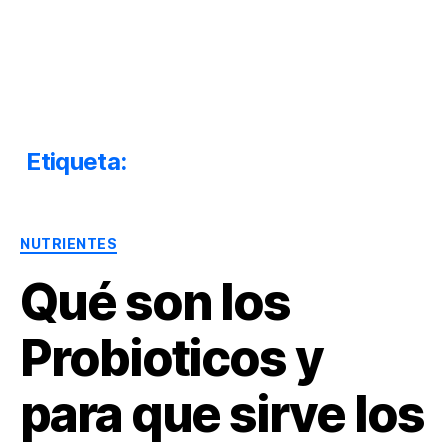
Dr.
Héctor
Solórzano
|
Terapia
Etiqueta:
sinuberase para que sirve
Bioquímica
Nutricional
|
Categorías
Salud
NUTRIENTES
y
Qué son los
Nutrición
Probioticos y
para que sirve los