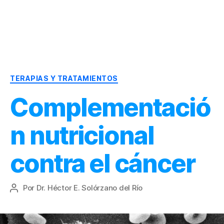
Dr.
Héctor
Solórzano
|
Categorías
Terapia
TERAPIAS Y TRATAMIENTOS
Bioquímica
Complementació
Nutricional
|
Salud
n nutricional
y
Nutrición
contra el cáncer
Por
Dr. Héctor E. Solórzano del Río
Autor
de
la
entrada