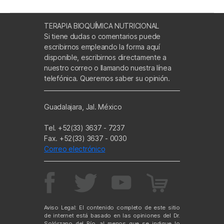
TERAPIA BIOQUÍMICA NUTRICIONAL
Si tiene dudas o comentarios puede
escribirnos empleando la forma aquí
disponible, escribirnos directamente a
nuestro correo o llamando nuestra línea
telefónica. Queremos saber su opinión.
Guadalajara, Jal. México
Tel. +52(33) 3637 - 7237
Fax. +52(33) 3637 - 0030
Correo electrónico
Aviso Legal: El contenido completo de este sitio
de internet está basado en las opiniones del Dr.
Solórzano del Río, al menos que se indique lo