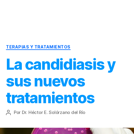
Dr.
Héctor
Solórzano
|
Categorías
Terapia
TERAPIAS Y TRATAMIENTOS
Bioquímica
La candidiasis y
Nutricional
|
Salud
sus nuevos
y
Nutrición
tratamientos
Por
Dr. Héctor E. Solórzano del Río
Autor
de
la
entrada