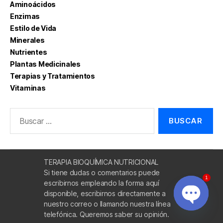
Aminoácidos
Enzimas
Estilo de Vida
Minerales
Nutrientes
Plantas Medicinales
Terapias y Tratamientos
Vitaminas
Buscar:
TERAPIA BIOQUÍMICA NUTRICIONAL
Si tiene dudas o comentarios puede
1
escribirnos empleando la forma aquí
disponible, escribirnos directamente a
nuestro correo o llamando nuestra línea
O
telefónica. Queremos saber su opinión.