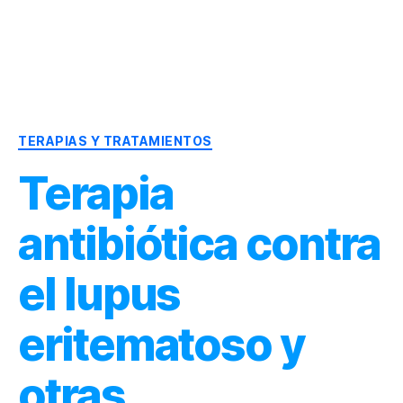
Dr.
Héctor
Solórzano
|
Categorías
Terapia
TERAPIAS Y TRATAMIENTOS
Bioquímica
Terapia
Nutricional
|
Salud
antibiótica contra
y
Nutrición
el lupus
eritematoso y
otras