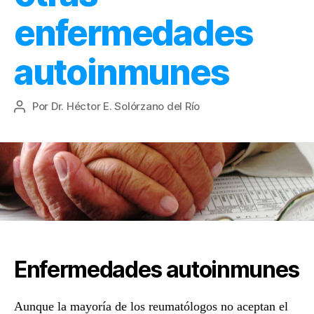
enfermedades
autoinmunes
Por
Dr. Héctor E. Solórzano del Río
Autor
de
la
entrada
Enfermedades autoinmunes
Aunque la mayoría de los reumatólogos no aceptan el