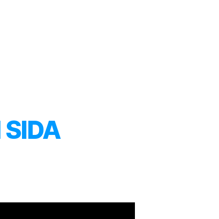
l Dr. Solórzano
Artículos
Videos
Productos
l SIDA