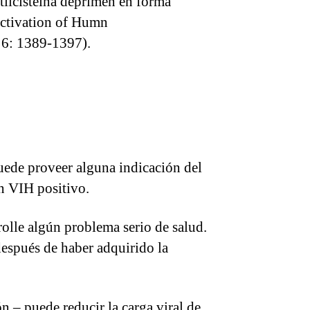
etilcisteína deprimen en forma
 Activation of Humn
 6: 1389-1397).
puede proveer alguna indicación del
n VIH positivo.
rolle algún problema serio de salud.
después de haber adquirido la
n – puede reducir la carga viral de