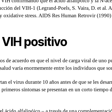
el VIH confirmando que el ácido alfalipóico y la N-ac
ducción del VIH-1 (Legrand-Poels, S. Vaira, D. et al.
 oxidative stress. AIDS Res Human Retrovir (1990)
 VIH positivo
os de acuerdo en que el nivel de carga viral de uno 
e salud varía enormemente entre los individuos que so
an el virus durante 10 años antes de que se les desar
s primeros síntomas se presentan en un corto tiempo 
 el ácido alfalipóico – a través de una complementació