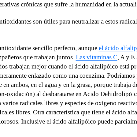
rativas crónicas que sufre la humanidad en la actual
oxidantes son útiles para neutralizar a estos radica
antioxidante sencillo perfecto, aunque
el ácido alfali
mpañeros que trabajan juntos.
Las vitaminas C
, A y E
os trabajan mejor cuando el ácido alfalipóico está pr
meramente enlazado como una coenzima. Podríamos pen
 en ambos, en el agua y en la grasa, porque trabaja de
ón-oxidación) al desbaratarse en Acido Dehidrolipóico
varios radicales libres y especies de oxígeno reactivo
icales libres. Otra característica que tiene el ácido a
clorosos. Inclusive el ácido alfalipóico puede parcial