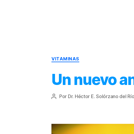
Dr.
Héctor
Solórzano
|
Terapia
VITAMINAS
Bioquímica
Nutricional
|
Un nuevo an
Salud
y
Nutrición
Por
Dr. Héctor E. Solórzano del Rí
Autor
de
la
entrada