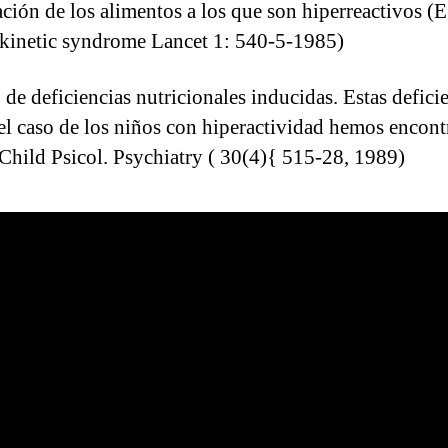
ión de los alimentos a los que son hiperreactivos (Egg
rkinetic syndrome Lancet 1: 540-5-1985)
e deficiencias nutricionales inducidas. Estas defici
 el caso de los niños con hiperactividad hemos encont
 Child Psicol. Psychiatry ( 30(4){ 515-28, 1989)