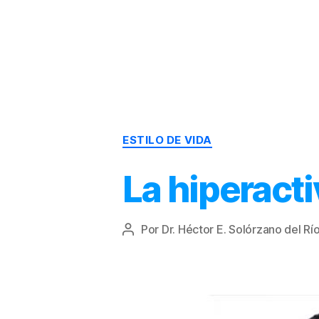
Dr.
Héctor
Solórzano
|
Terapia
ESTILO DE VIDA
Bioquímica
Nutricional
|
La hiperacti
Salud
y
Nutrición
Por
Dr. Héctor E. Solórzano del Rí
Autor
de
la
entrada