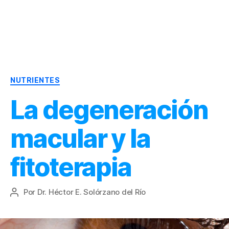
Dr.
Héctor
Solórzano
|
Categorías
Terapia
NUTRIENTES
Bioquímica
La degeneración
Nutricional
|
Salud
macular y la
y
Nutrición
fitoterapia
Por
Dr. Héctor E. Solórzano del Río
Autor
de
la
entrada