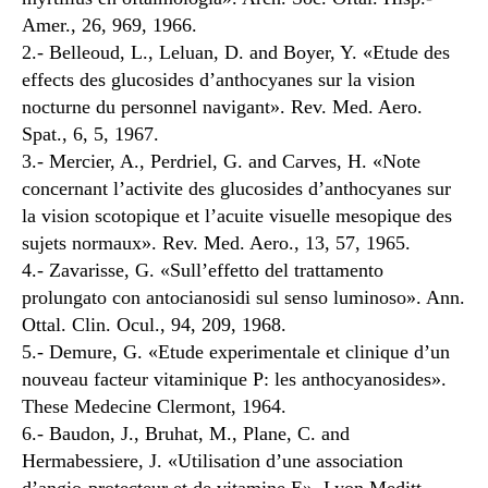
Amer., 26, 969, 1966.
2.- Belleoud, L., Leluan, D. and Boyer, Y. «Etude des
effects des glucosides d’anthocyanes sur la vision
nocturne du personnel navigant». Rev. Med. Aero.
Spat., 6, 5, 1967.
3.- Mercier, A., Perdriel, G. and Carves, H. «Note
concernant l’activite des glucosides d’anthocyanes sur
la vision scotopique et l’acuite visuelle mesopique des
sujets normaux». Rev. Med. Aero., 13, 57, 1965.
4.- Zavarisse, G. «Sull’effetto del trattamento
prolungato con antocianosidi sul senso luminoso». Ann.
Ottal. Clin. Ocul., 94, 209, 1968.
5.- Demure, G. «Etude experimentale et clinique d’un
nouveau facteur vitaminique P: les anthocyanosides».
These Medecine Clermont, 1964.
6.- Baudon, J., Bruhat, M., Plane, C. and
Hermabessiere, J. «Utilisation d’une association
d’angio-protecteur et de vitamine E». Lyon Meditt.