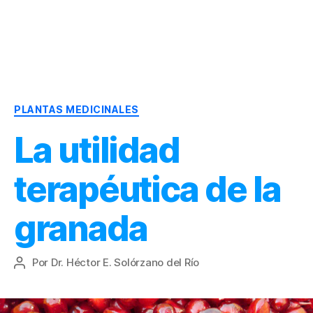
Dr.
Héctor
Solórzano
|
Categorías
Terapia
PLANTAS MEDICINALES
Bioquímica
La utilidad
Nutricional
|
Salud
terapéutica de la
y
Nutrición
granada
Por
Dr. Héctor E. Solórzano del Río
Autor
de
la
entrada