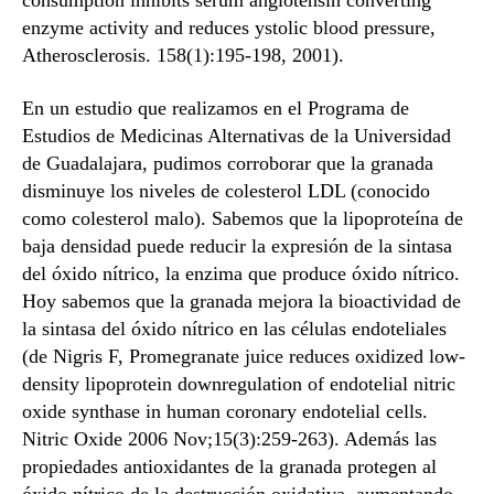
consumption inhibits serum angiotensin converting
enzyme activity and reduces ystolic blood pressure,
Atherosclerosis. 158(1):195-198, 2001).
En un estudio que realizamos en el Programa de
Estudios de Medicinas Alternativas de la Universidad
de Guadalajara, pudimos corroborar que la granada
disminuye los niveles de colesterol LDL (conocido
como colesterol malo). Sabemos que la lipoproteína de
baja densidad puede reducir la expresión de la sintasa
del óxido nítrico, la enzima que produce óxido nítrico.
Hoy sabemos que la granada mejora la bioactividad de
la sintasa del óxido nítrico en las células endoteliales
(de Nigris F, Promegranate juice reduces oxidized low-
density lipoprotein downregulation of endotelial nitric
oxide synthase in human coronary endotelial cells.
Nitric Oxide 2006 Nov;15(3):259-263). Además las
propiedades antioxidantes de la granada protegen al
óxido nítrico de la destrucción oxidativa, aumentando