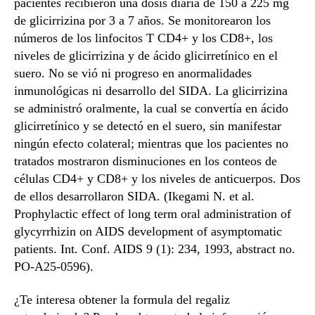
pacientes recibieron una dosis diaria de 150 a 225 mg
de glicirrizina por 3 a 7 años. Se monitorearon los
números de los linfocitos T CD4+ y los CD8+, los
niveles de glicirrizina y de ácido glicirretínico en el
suero. No se vió ni progreso en anormalidades
inmunológicas ni desarrollo del SIDA. La glicirrizina
se administró oralmente, la cual se convertía en ácido
glicirretínico y se detectó en el suero, sin manifestar
ningún efecto colateral; mientras que los pacientes no
tratados mostraron disminuciones en los conteos de
células CD4+ y CD8+ y los niveles de anticuerpos. Dos
de ellos desarrollaron SIDA. (Ikegami N. et al.
Prophylactic effect of long term oral administration of
glycyrrhizin on AIDS development of asymptomatic
patients. Int. Conf. AIDS 9 (1): 234, 1993, abstract no.
PO-A25-0596).
¿Te interesa obtener la formula del regaliz