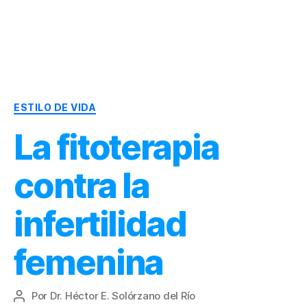
Dr.
Héctor
Solórzano
|
Categorías
Terapia
ESTILO DE VIDA
Bioquímica
La fitoterapia
Nutricional
|
Salud
contra la
y
Nutrición
infertilidad
femenina
Por
Dr. Héctor E. Solórzano del Río
Autor