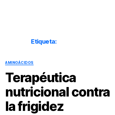
Dr.
Héctor
Solórzano
|
Terapia
Etiqueta:
fertilidad
Bioquímica
Nutricional
|
Categorías
Salud
AMINOÁCIDOS
y
Terapéutica
Nutrición
nutricional contra
la frigidez