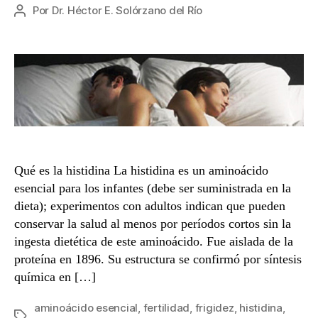
Por
Dr. Héctor E. Solórzano del Río
Autor
de
la
entrada
Qué es la histidina La histidina es un aminoácido
esencial para los infantes (debe ser suministrada en la
dieta); experimentos con adultos indican que pueden
conservar la salud al menos por períodos cortos sin la
ingesta dietética de este aminoácido. Fue aislada de la
proteína en 1896. Su estructura se confirmó por síntesis
química en […]
aminoácido esencial
,
fertilidad
,
frigidez
,
histidina
,
Etiquetas