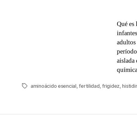
Qué es 
infante
adultos
período
aislada
químic
aminoácido esencial
,
fertilidad
,
frigidez
,
histidi
Etiquetas