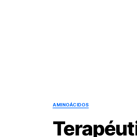
Dr.
Héctor
Solórzano
|
Terapia
Bioquímica
Nutricional
|
Salud
y
Nutrición
AMINOÁCIDOS
Terapéuti