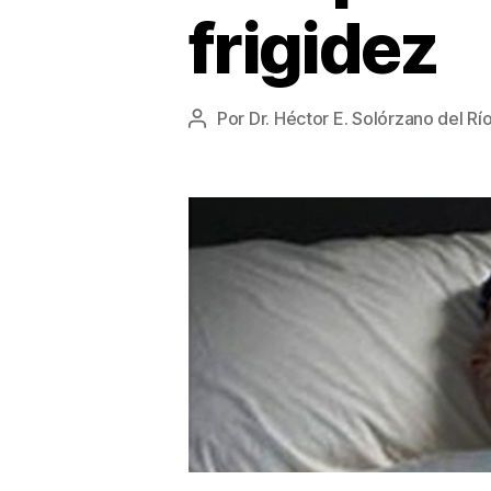
frigidez
Por
Dr. Héctor E. Solórzano del Rí
Autor
de
la
entrada