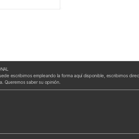
ONAL
uede escribirnos empleando la forma aquí disponible, escribirnos dir
ca. Queremos saber su opinión.