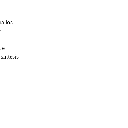
ra los
n
ue
síntesis