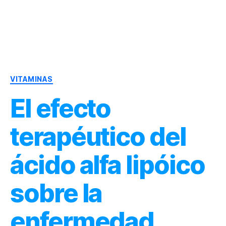
Dr.
Héctor
Solórzano
|
Categorías
Terapia
VITAMINAS
Bioquímica
El efecto
Nutricional
|
Salud
terapéutico del
y
Nutrición
ácido alfa lipóico
sobre la
enfermedad