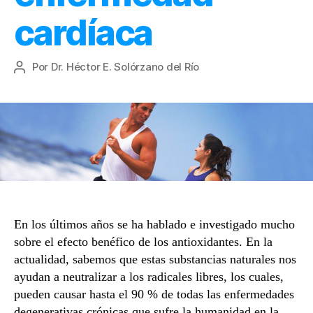
cardíaca
Por
Dr. Héctor E. Solórzano del Río
Autor
de
la
entrada
En los últimos años se ha hablado e investigado mucho
sobre el efecto benéfico de los antioxidantes. En la
actualidad, sabemos que estas substancias naturales nos
ayudan a neutralizar a los radicales libres, los cuales,
pueden causar hasta el 90 % de todas las enfermedades
degenerativas crónicas que sufre la humanidad en la