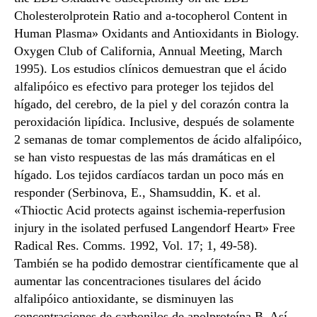
Cholesterolprotein Ratio and a-tocopherol Content in
Human Plasma» Oxidants and Antioxidants in Biology.
Oxygen Club of California, Annual Meeting, March
1995). Los estudios clínicos demuestran que el ácido
alfalipóico es efectivo para proteger los tejidos del
hígado, del cerebro, de la piel y del corazón contra la
peroxidación lipídica. Inclusive, después de solamente
2 semanas de tomar complementos de ácido alfalipóico,
se han visto respuestas de las más dramáticas en el
hígado. Los tejidos cardíacos tardan un poco más en
responder (Serbinova, E., Shamsuddin, K. et al.
«Thioctic Acid protects against ischemia-reperfusion
injury in the isolated perfused Langendorf Heart» Free
Radical Res. Comms. 1992, Vol. 17; 1, 49-58).
También se ha podido demostrar científicamente que al
aumentar las concentraciones tisulares del ácido
alfalipóico antioxidante, se disminuyen las
concentraciones de carbonilos de apolproteína B. Así