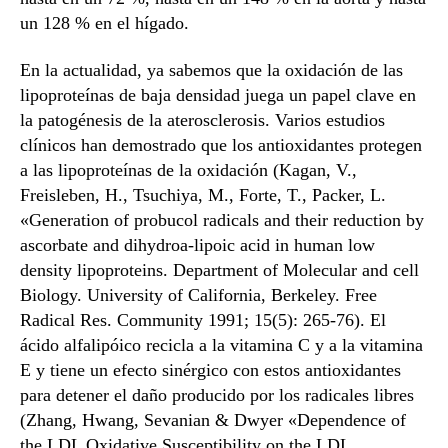
un 128 % en el hígado.
En la actualidad, ya sabemos que la oxidación de las
lipoproteínas de baja densidad juega un papel clave en
la patogénesis de la aterosclerosis. Varios estudios
clínicos han demostrado que los antioxidantes protegen
a las lipoproteínas de la oxidación (Kagan, V.,
Freisleben, H., Tsuchiya, M., Forte, T., Packer, L.
«Generation of probucol radicals and their reduction by
ascorbate and dihydroa-lipoic acid in human low
density lipoproteins. Department of Molecular and cell
Biology. University of California, Berkeley. Free
Radical Res. Community 1991; 15(5): 265-76). El
ácido alfalipóico recicla a la vitamina C y a la vitamina
E y tiene un efecto sinérgico con estos antioxidantes
para detener el daño producido por los radicales libres
(Zhang, Hwang, Sevanian & Dwyer «Dependence of
the LDL Oxidative Susceptibility on the LDL