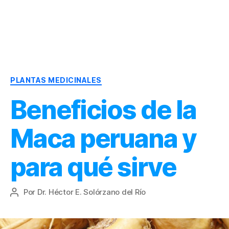
Dr.
Héctor
Solórzano
|
Categorías
Terapia
PLANTAS MEDICINALES
Bioquímica
Beneficios de la
Nutricional
|
Salud
Maca peruana y
y
Nutrición
para qué sirve
Por
Dr. Héctor E. Solórzano del Río
Autor
de
la
entrada